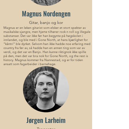
Magnus Nordengen
Gitar, banjo og kor
Magnus er en leken gitarist som elsker et stort spekter av
musikalske sjangre, men hjerte tilhører rock n roll og illegale
substanser. Det var ikke før han begynte på høgskolen i
innlandet, og ble med i Gone North, at hans kjærlighet for
"kåntri" ble dyrket. Selvom han ikke hadde noe erfaring med
country fra før av, så hadde han en annen ting som var av
verdi, og det var en Banjo. Han kunne riktignok ikke spille
på den, men det var bra nok for Gone North, og the rest is
history. Magnus kommer fra Nannestad, og er for tiden
ansatt som fagarbeider i barnehage.
Jørgen Larheim