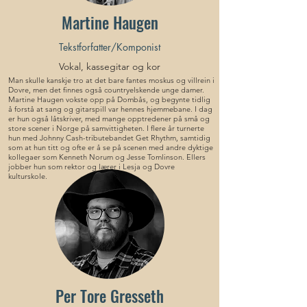
Martine Haugen
Tekstforfatter/Komponist
Vokal, kassegitar og kor
Man skulle kanskje tro at det bare fantes moskus og villrein i
Dovre, men det finnes også countryelskende unge damer.
Martine Haugen vokste opp på Dombås, og begynte tidlig
å forstå at sang og gitarspill var hennes hjemmebane. I dag
er hun også låtskriver, med mange opptredener på små og
store scener i Norge på samvittigheten. I flere år turnerte
hun med Johnny Cash-tributebandet Get Rhythm, samtidig
som at hun titt og ofte er å se på scenen med andre dyktige
kollegaer som Kenneth Norum og Jesse Tomlinson. Ellers
jobber hun som rektor og lærer i Lesja og Dovre
kulturskole.
Per Tore Gresseth