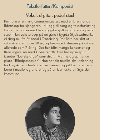
Tekstforfatter/Komponist
Vokal, el-gitar, pedal steel
Per Tore er en ivrig countryentusiast med en brennende
lidenskap for sjangeren. I tillegg til sang og tekstforfatting,
bidrar han også med twangy gitarspill og glidende pedal
steel. Han vokste opp på en gård i bygda Skjelstadmarka,
ei dryg mil fra Stjørdal i Trøndelag. Per Tore har slitt ut
gitarstrenger i over 20 år, og begynte å klimpre på gitaren
allerede som 7-åring. Det har blitt mange konserter og
flere utgivelser med Gone North. Han har også spilt i
bandet "De Skyldige" som dro til Malmø og spilte inn
plata "Blindpassasjer". Han har sin musikalske utdanning
fra Høyskolen i Innlandet på Hamar, og jobber i dag som
lærer i musikk og andre fag på en barneskole i Stjørdal
kommune.