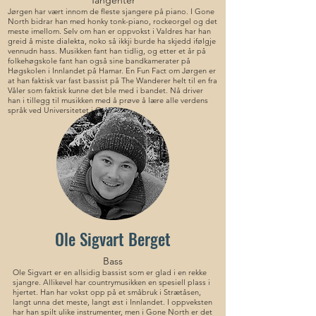
Tangenter
Jørgen har vært innom de fleste sjangere på piano. I Gone
North bidrar han med honky tonk-piano, rockeorgel og det
meste imellom. Selv om han er oppvokst i Valdres har han
greid å miste dialekta, noko så ikkji burde ha skjedd ifølgje
vennudn hass. Musikken fant han tidlig, og etter et år på
folkehøgskole fant han også sine bandkamerater på
Høgskolen i Innlandet på Hamar. En Fun Fact om Jørgen er
at han faktisk var fast bassist på The Wanderer helt til en fra
Våler som faktisk kunne det ble med i bandet. Nå driver
han i tillegg til musikken med å prøve å lære alle verdens
språk ved Universitetet i Oslo.
Ole Sigvart Berget
Bass
Ole Sigvart er en allsidig bassist som er glad i en rekke
sjangre. Allikevel har countrymusikken en spesiell plass i
hjertet. Han har vokst opp på et småbruk i Strætåsen,
langt unna det meste, langt øst i Innlandet. I oppveksten
har han spilt ulike instrumenter, men i Gone North er det