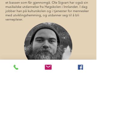
et bassen som får gjennomgå. Ole Sigvart har også sin
musikalske utdannelse fra Høgskolen i Innlandet. I dag
jobber han på kulturskolen og i tjenester for mennesker
med utviklingshemming, og utdanner seg til å bli
vernepleier.
Tore Even Alhaug
Trommer
Fra metal til jazzens hjørner har Tore Even lagt ut på en
strabasiøs ferd, mot musikkens mange mysterier. Gitar,
trommer og sang ,saksofon, blokkfløyte og bass. Som et
rytmisk tog gjennom livet, fant han til slutt sitt kall. En
trommeslager i kåntriband! Tore Even jobber til daglig
som sykepleier og holder til ved Mjøsas bredder på Hamar.